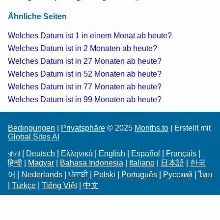
Ähnliche Seiten
Welches Datum ist 1 in einem Monat ab heute?
Welches Datum ist in 2 Monaten ab heute?
Welches Datum ist in 27 Monaten ab heute?
Welches Datum ist in 52 Monaten ab heute?
Welches Datum ist in 77 Monaten ab heute?
Welches Datum ist in 99 Monaten ab heute?
Bedingungen
|
Privatsphäre
© 2025
Months.to
| Erstellt mit
Global Sites AI
বাংলা
|
Deutsch
|
Ελληνικά
|
English
|
Español
|
Français
|
हिन्दी
|
Magyar
|
Bahasa Indonesia
|
Italiano
|
日本語
|
한국
어
|
Nederlands
|
ਪੰਜਾਬੀ
|
Polski
|
Português
|
Русский
|
ไทย
|
Türkçe
|
Tiếng Việt
|
中文