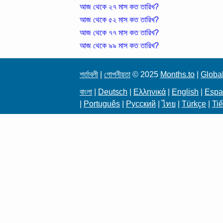
আজ থেকে ২৭ মাস কত তারিখ?
আজ থেকে ৫২ মাস কত তারিখ?
আজ থেকে ৭৭ মাস কত তারিখ?
আজ থেকে ৯৯ মাস কত তারিখ?
শর্তাবলী
|
গোপনীয়তা
© 2025
Months.to
|
Global
বাংলা
|
Deutsch
|
Ελληνικά
|
English
|
Espa
|
Português
|
Русский
|
ไทย
|
Türkçe
|
Tiế