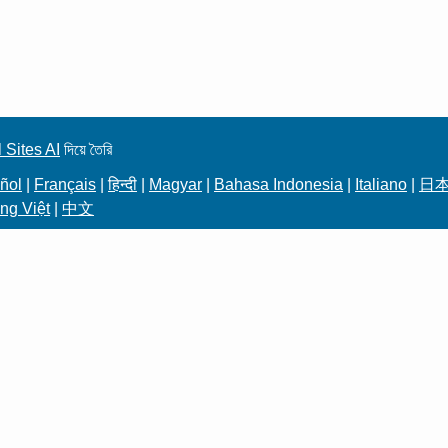
 Sites AI
দিয়ে তৈরি
ñol
|
Français
|
हिन्दी
|
Magyar
|
Bahasa Indonesia
|
Italiano
|
日
ng Việt
|
中文