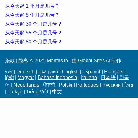
从今天起 1 个月是几号？
从今天起 5 个月是几号？
从今天起 30 个月是几号？
从今天起 55 个月是几号？
从今天起 80 个月是几号？
条款
|
隐私
© 2025
Months.to
| 由
Global Sites AI
制作
বাংলা
|
Deutsch
|
Ελληνικά
|
English
|
Español
|
Français
|
हिन्दी
|
Magyar
|
Bahasa Indonesia
|
Italiano
|
日本語
|
한국
어
|
Nederlands
|
ਪੰਜਾਬੀ
|
Polski
|
Português
|
Русский
|
ไทย
|
Türkçe
|
Tiếng Việt
|
中文