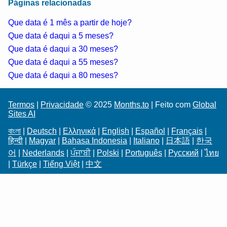
Páginas relacionadas
Que data é 1 mês a partir de hoje?
Que data é daqui a 5 meses?
Que data é daqui a 30 meses?
Que data é daqui a 55 meses?
Que data é daqui a 80 meses?
Termos
|
Privacidade
© 2025
Months.to
| Feito com
Global
Sites AI
বাংলা
|
Deutsch
|
Ελληνικά
|
English
|
Español
|
Français
|
हिन्दी
|
Magyar
|
Bahasa Indonesia
|
Italiano
|
日本語
|
한국
어
|
Nederlands
|
ਪੰਜਾਬੀ
|
Polski
|
Português
|
Русский
|
ไทย
|
Türkçe
|
Tiếng Việt
|
中文