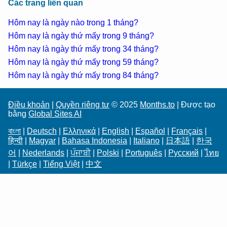
Các trang liên quan
Hôm nay là ngày nào trong 1 tháng?
Hôm nay là ngày thứ mấy trong 9 tháng?
Hôm nay là ngày thứ mấy trong 34 tháng?
Hôm nay là ngày thứ mấy trong 59 tháng?
Hôm nay là ngày thứ mấy trong 84 tháng?
Điều khoản
|
Quyền riêng tư
© 2025
Months.to
| Được tạo
bằng
Global Sites AI
বাংলা
|
Deutsch
|
Ελληνικά
|
English
|
Español
|
Français
|
हिन्दी
|
Magyar
|
Bahasa Indonesia
|
Italiano
|
日本語
|
한국
어
|
Nederlands
|
ਪੰਜਾਬੀ
|
Polski
|
Português
|
Русский
|
ไทย
|
Türkçe
|
Tiếng Việt
|
中文