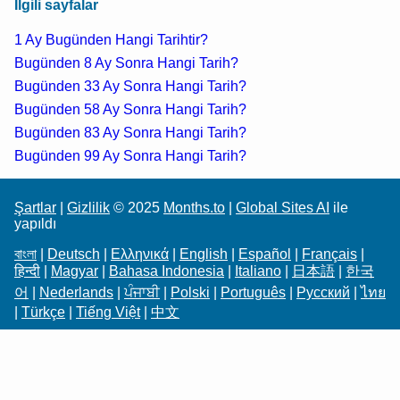
İlgili sayfalar
1 Ay Bugünden Hangi Tarihtir?
Bugünden 8 Ay Sonra Hangi Tarih?
Bugünden 33 Ay Sonra Hangi Tarih?
Bugünden 58 Ay Sonra Hangi Tarih?
Bugünden 83 Ay Sonra Hangi Tarih?
Bugünden 99 Ay Sonra Hangi Tarih?
Şartlar
|
Gizlilik
© 2025
Months.to
|
Global Sites AI
ile
yapıldı
বাংলা
|
Deutsch
|
Ελληνικά
|
English
|
Español
|
Français
|
हिन्दी
|
Magyar
|
Bahasa Indonesia
|
Italiano
|
日本語
|
한국
어
|
Nederlands
|
ਪੰਜਾਬੀ
|
Polski
|
Português
|
Русский
|
ไทย
|
Türkçe
|
Tiếng Việt
|
中文