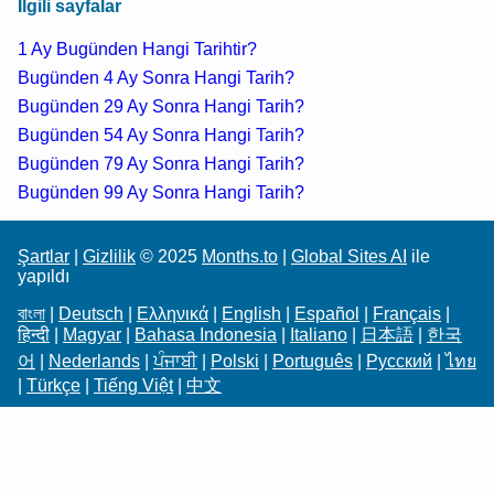
İlgili sayfalar
1 Ay Bugünden Hangi Tarihtir?
Bugünden 4 Ay Sonra Hangi Tarih?
Bugünden 29 Ay Sonra Hangi Tarih?
Bugünden 54 Ay Sonra Hangi Tarih?
Bugünden 79 Ay Sonra Hangi Tarih?
Bugünden 99 Ay Sonra Hangi Tarih?
Şartlar
|
Gizlilik
© 2025
Months.to
|
Global Sites AI
ile
yapıldı
বাংলা
|
Deutsch
|
Ελληνικά
|
English
|
Español
|
Français
|
हिन्दी
|
Magyar
|
Bahasa Indonesia
|
Italiano
|
日本語
|
한국
어
|
Nederlands
|
ਪੰਜਾਬੀ
|
Polski
|
Português
|
Русский
|
ไทย
|
Türkçe
|
Tiếng Việt
|
中文