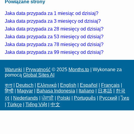
Powiązane strony
Jaka data przypada za 1 miesiąc od dzisiaj?
Jaka data przypada za 3 miesięcy od dzisiaj?
Jaka data przypada za 28 miesięcy od dzisiaj?
Jaka data przypada za 53 miesięcy od dzisiaj?
Jaka data przypada za 78 miesięcy od dzisiaj?
Jaka data przypada za 99 miesięcy od dzisiaj?
Warunki
|
Prywatność
© 2025
Months.to
| Wykonane za
pomocą
Global Sites AI
বাংলা
|
Deutsch
|
Ελληνικά
|
English
|
Español
|
Français
|
हिन्दी
|
Magyar
|
Bahasa Indonesia
|
Italiano
|
日本語
|
한국
어
|
Nederlands
|
ਪੰਜਾਬੀ
|
Polski
|
Português
|
Русский
|
ไทย
|
Türkçe
|
Tiếng Việt
|
中文