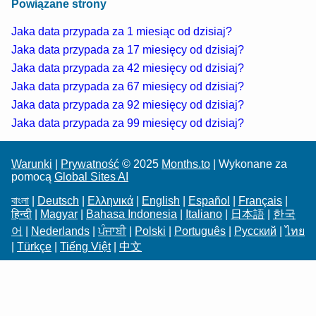
Powiązane strony
Jaka data przypada za 1 miesiąc od dzisiaj?
Jaka data przypada za 17 miesięcy od dzisiaj?
Jaka data przypada za 42 miesięcy od dzisiaj?
Jaka data przypada za 67 miesięcy od dzisiaj?
Jaka data przypada za 92 miesięcy od dzisiaj?
Jaka data przypada za 99 miesięcy od dzisiaj?
Warunki
|
Prywatność
© 2025
Months.to
| Wykonane za
pomocą
Global Sites AI
বাংলা
|
Deutsch
|
Ελληνικά
|
English
|
Español
|
Français
|
हिन्दी
|
Magyar
|
Bahasa Indonesia
|
Italiano
|
日本語
|
한국
어
|
Nederlands
|
ਪੰਜਾਬੀ
|
Polski
|
Português
|
Русский
|
ไทย
|
Türkçe
|
Tiếng Việt
|
中文