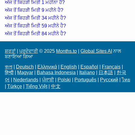
ਅੱਜ ਤੋਂ ਕਿਹੜੀ ਮਿਤੀ 1 ਮਹੀਨਾ ਹੈ?
ਅੱਜ ਤੋਂ ਕਿਹੜੀ ਮਿਤੀ 9 ਮਹੀਨੇ ਹੈ?
ਅੱਜ ਤੋਂ ਕਿਹੜੀ ਮਿਤੀ 34 ਮਹੀਨੇ ਹੈ?
ਅੱਜ ਤੋਂ ਕਿਹੜੀ ਮਿਤੀ 59 ਮਹੀਨੇ ਹੈ?
ਅੱਜ ਤੋਂ ਕਿਹੜੀ ਮਿਤੀ 84 ਮਹੀਨੇ ਹੈ?
ਸ਼ਰਤਾਂ
|
ਪਰਦੇਦਾਰੀ
© 2025
Months.to
|
Global Sites AI
ਨਾਲ
ਬਣਾਇਆ ਗਿਆ
বাংলা
|
Deutsch
|
Ελληνικά
|
English
|
Español
|
Français
|
हिन्दी
|
Magyar
|
Bahasa Indonesia
|
Italiano
|
日本語
|
한국
어
|
Nederlands
|
ਪੰਜਾਬੀ
|
Polski
|
Português
|
Русский
|
ไทย
|
Türkçe
|
Tiếng Việt
|
中文