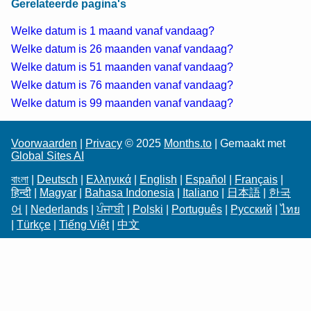
Gerelateerde pagina's
Welke datum is 1 maand vanaf vandaag?
Welke datum is 26 maanden vanaf vandaag?
Welke datum is 51 maanden vanaf vandaag?
Welke datum is 76 maanden vanaf vandaag?
Welke datum is 99 maanden vanaf vandaag?
Voorwaarden
|
Privacy
© 2025
Months.to
| Gemaakt met
Global Sites AI
বাংলা
|
Deutsch
|
Ελληνικά
|
English
|
Español
|
Français
|
हिन्दी
|
Magyar
|
Bahasa Indonesia
|
Italiano
|
日本語
|
한국
어
|
Nederlands
|
ਪੰਜਾਬੀ
|
Polski
|
Português
|
Русский
|
ไทย
|
Türkçe
|
Tiếng Việt
|
中文