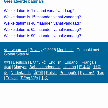
Gerelateerde pagina's
Welke datum is 1 maand vanaf vandaag?
Welke datum is 15 maanden vanaf vandaag?
Welke datum is 40 maanden vanaf vandaag?
Welke datum is 65 maanden vanaf vandaag?
Welke datum is 90 maanden vanaf vandaag?
Voorwaarden
|
Privacy
© 2025
Months.to
| Gemaakt met
Global Sites AI
বাংলা
|
Deutsch
|
Ελληνικά
|
English
|
Español
|
Français
|
हिन्दी
|
Magyar
|
Bahasa Indonesia
|
Italiano
|
日本語
|
한국
어
|
Nederlands
|
ਪੰਜਾਬੀ
|
Polski
|
Português
|
Русский
|
ไทย
|
Türkçe
|
Tiếng Việt
|
中文