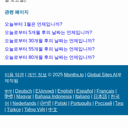
관련 페이지
오늘부터 1월은 언제입니까?
오늘로부터 5개월 후의 날짜는 언제입니까?
오늘로부터 30개월 후의 날짜는 언제입니까?
오늘로부터 55개월 후의 날짜는 언제입니까?
오늘로부터 80개월 후의 날짜는 언제입니까?
이용 약관
|
개인 정보
© 2025
Months.to
|
Global Sites AI
로
제작됨
বাংলা
|
Deutsch
|
Ελληνικά
|
English
|
Español
|
Français
|
हिन्दी
|
Magyar
|
Bahasa Indonesia
|
Italiano
|
日本語
|
한국
어
|
Nederlands
|
ਪੰਜਾਬੀ
|
Polski
|
Português
|
Русский
|
ไทย
|
Türkçe
|
Tiếng Việt
|
中文