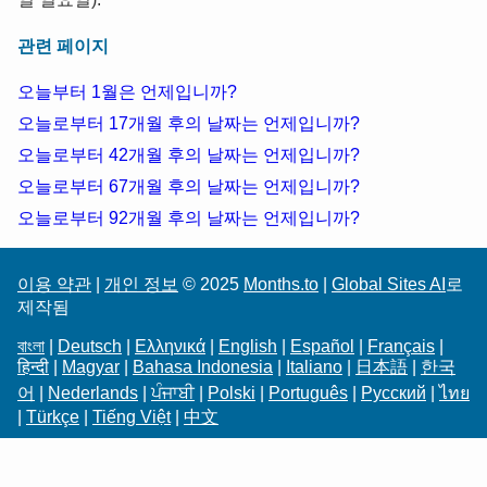
관련 페이지
오늘부터 1월은 언제입니까?
오늘로부터 17개월 후의 날짜는 언제입니까?
오늘로부터 42개월 후의 날짜는 언제입니까?
오늘로부터 67개월 후의 날짜는 언제입니까?
오늘로부터 92개월 후의 날짜는 언제입니까?
이용 약관
|
개인 정보
© 2025
Months.to
|
Global Sites AI
로
제작됨
বাংলা
|
Deutsch
|
Ελληνικά
|
English
|
Español
|
Français
|
हिन्दी
|
Magyar
|
Bahasa Indonesia
|
Italiano
|
日本語
|
한국
어
|
Nederlands
|
ਪੰਜਾਬੀ
|
Polski
|
Português
|
Русский
|
ไทย
|
Türkçe
|
Tiếng Việt
|
中文