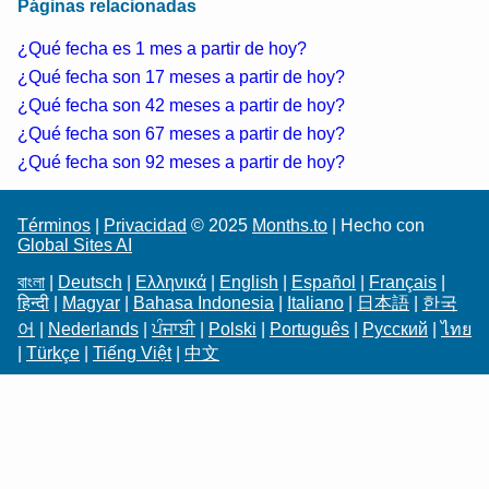
Páginas relacionadas
¿Qué fecha es 1 mes a partir de hoy?
¿Qué fecha son 17 meses a partir de hoy?
¿Qué fecha son 42 meses a partir de hoy?
¿Qué fecha son 67 meses a partir de hoy?
¿Qué fecha son 92 meses a partir de hoy?
Términos
|
Privacidad
© 2025
Months.to
| Hecho con
Global Sites AI
বাংলা
|
Deutsch
|
Ελληνικά
|
English
|
Español
|
Français
|
हिन्दी
|
Magyar
|
Bahasa Indonesia
|
Italiano
|
日本語
|
한국
어
|
Nederlands
|
ਪੰਜਾਬੀ
|
Polski
|
Português
|
Русский
|
ไทย
|
Türkçe
|
Tiếng Việt
|
中文