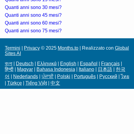
Quanti anni sono 30 mesi?
Quanti anni sono 45 mesi?
Quanti anni sono 60 mesi?
Quanti anni sono 75 mesi?
Termini
|
Privacy
© 2025
Months.to
| Realizzato con
Global
Sites AI
বাংলা
|
Deutsch
|
Ελληνικά
|
English
|
Español
|
Français
|
हिन्दी
|
Magyar
|
Bahasa Indonesia
|
Italiano
|
日本語
|
한국
어
|
Nederlands
|
ਪੰਜਾਬੀ
|
Polski
|
Português
|
Русский
|
ไทย
|
Türkçe
|
Tiếng Việt
|
中文