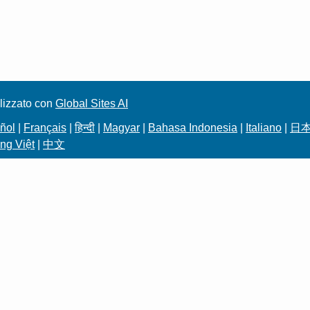
lizzato con
Global Sites AI
ñol
|
Français
|
हिन्दी
|
Magyar
|
Bahasa Indonesia
|
Italiano
|
日
ng Việt
|
中文