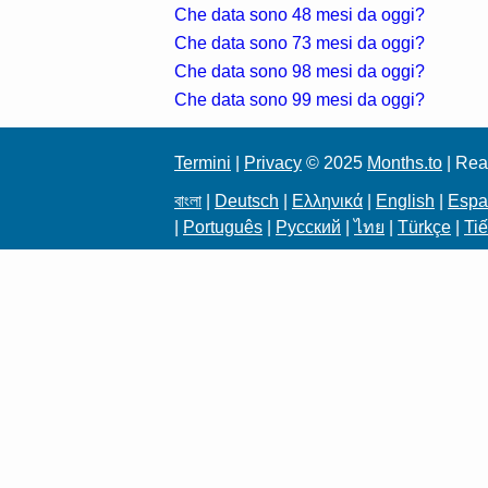
Che data sono 48 mesi da oggi?
Che data sono 73 mesi da oggi?
Che data sono 98 mesi da oggi?
Che data sono 99 mesi da oggi?
Termini
|
Privacy
© 2025
Months.to
| Rea
বাংলা
|
Deutsch
|
Ελληνικά
|
English
|
Espa
|
Português
|
Русский
|
ไทย
|
Türkçe
|
Tiế