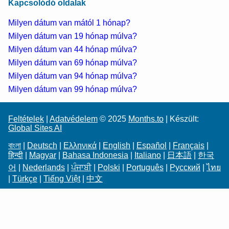
Kapcsolódó oldalak
Milyen dátum van mától 1 hónap?
Milyen dátum van 19 hónap múlva?
Milyen dátum van 44 hónap múlva?
Milyen dátum van 69 hónap múlva?
Milyen dátum van 94 hónap múlva?
Milyen dátum van 99 hónap múlva?
Feltételek
|
Adatvédelem
© 2025
Months.to
| Készült:
Global Sites AI
বাংলা
|
Deutsch
|
Ελληνικά
|
English
|
Español
|
Français
|
हिन्दी
|
Magyar
|
Bahasa Indonesia
|
Italiano
|
日本語
|
한국
어
|
Nederlands
|
ਪੰਜਾਬੀ
|
Polski
|
Português
|
Русский
|
ไทย
|
Türkçe
|
Tiếng Việt
|
中文