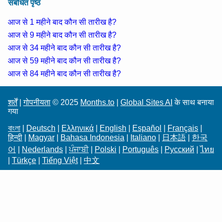
संबंधित पृष्ठ
आज से 1 महीने बाद कौन सी तारीख है?
आज से 9 महीने बाद कौन सी तारीख है?
आज से 34 महीने बाद कौन सी तारीख है?
आज से 59 महीने बाद कौन सी तारीख है?
आज से 84 महीने बाद कौन सी तारीख है?
शर्तें
|
गोपनीयता
© 2025
Months.to
|
Global Sites AI
के साथ बनाया
गया
বাংলা
|
Deutsch
|
Ελληνικά
|
English
|
Español
|
Français
|
हिन्दी
|
Magyar
|
Bahasa Indonesia
|
Italiano
|
日本語
|
한국
어
|
Nederlands
|
ਪੰਜਾਬੀ
|
Polski
|
Português
|
Русский
|
ไทย
|
Türkçe
|
Tiếng Việt
|
中文