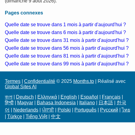
(dimanche 9 août 2026).
Pages connexes
Quelle date se trouve dans 1 mois à partir d'aujourd'hui ?
Quelle date se trouve dans 6 mois à partir d'aujourd'hui ?
Quelle date se trouve dans 31 mois à partir d'aujourd'hui ?
Quelle date se trouve dans 56 mois à partir d'aujourd'hui ?
Quelle date se trouve dans 81 mois à partir d'aujourd'hui ?
Quelle date se trouve dans 99 mois à partir d'aujourd'hui ?
Termes
|
Confidentialité
© 2025
Months.to
| Réalisé avec
Global Sites AI
বাংলা
|
Deutsch
|
Ελληνικά
|
English
|
Español
|
Français
|
हिन्दी
|
Magyar
|
Bahasa Indonesia
|
Italiano
|
日本語
|
한국
어
|
Nederlands
|
ਪੰਜਾਬੀ
|
Polski
|
Português
|
Русский
|
ไทย
|
Türkçe
|
Tiếng Việt
|
中文