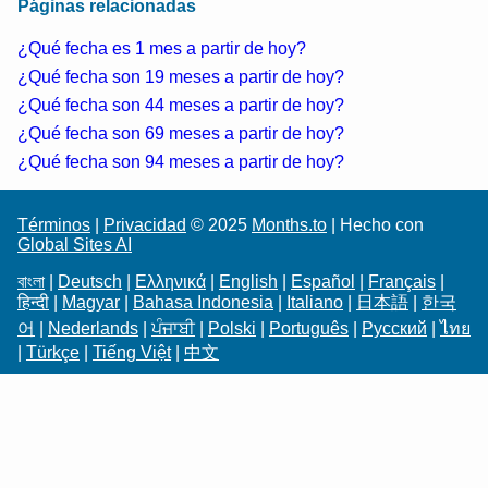
Páginas relacionadas
¿Qué fecha es 1 mes a partir de hoy?
¿Qué fecha son 19 meses a partir de hoy?
¿Qué fecha son 44 meses a partir de hoy?
¿Qué fecha son 69 meses a partir de hoy?
¿Qué fecha son 94 meses a partir de hoy?
Términos
|
Privacidad
© 2025
Months.to
| Hecho con
Global Sites AI
বাংলা
|
Deutsch
|
Ελληνικά
|
English
|
Español
|
Français
|
हिन्दी
|
Magyar
|
Bahasa Indonesia
|
Italiano
|
日本語
|
한국
어
|
Nederlands
|
ਪੰਜਾਬੀ
|
Polski
|
Português
|
Русский
|
ไทย
|
Türkçe
|
Tiếng Việt
|
中文