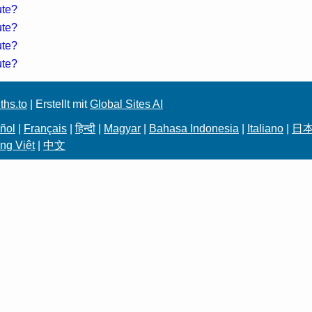
ute?
ute?
ute?
ute?
ths.to
| Erstellt mit
Global Sites AI
ñol
|
Français
|
हिन्दी
|
Magyar
|
Bahasa Indonesia
|
Italiano
|
日
ng Việt
|
中文