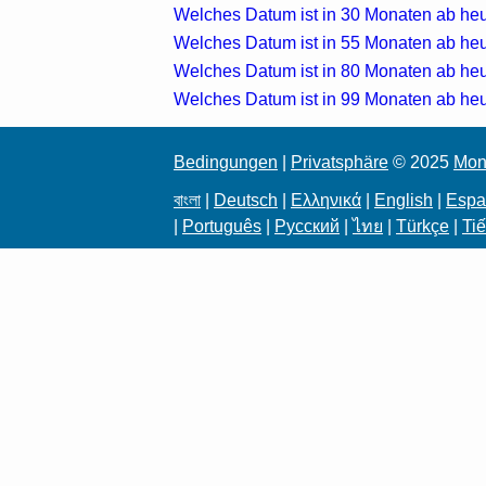
Welches Datum ist in 30 Monaten ab he
Welches Datum ist in 55 Monaten ab he
Welches Datum ist in 80 Monaten ab he
Welches Datum ist in 99 Monaten ab he
Bedingungen
|
Privatsphäre
© 2025
Mon
বাংলা
|
Deutsch
|
Ελληνικά
|
English
|
Espa
|
Português
|
Русский
|
ไทย
|
Türkçe
|
Tiế