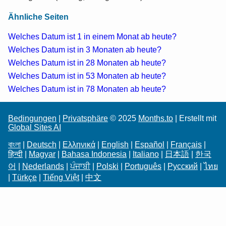
Ähnliche Seiten
Welches Datum ist 1 in einem Monat ab heute?
Welches Datum ist in 3 Monaten ab heute?
Welches Datum ist in 28 Monaten ab heute?
Welches Datum ist in 53 Monaten ab heute?
Welches Datum ist in 78 Monaten ab heute?
Bedingungen
|
Privatsphäre
© 2025
Months.to
| Erstellt mit
Global Sites AI
বাংলা
|
Deutsch
|
Ελληνικά
|
English
|
Español
|
Français
|
हिन्दी
|
Magyar
|
Bahasa Indonesia
|
Italiano
|
日本語
|
한국
어
|
Nederlands
|
ਪੰਜਾਬੀ
|
Polski
|
Português
|
Русский
|
ไทย
|
Türkçe
|
Tiếng Việt
|
中文