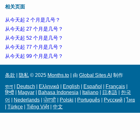
相关页面
从今天起 2 个月是几号？
从今天起 27 个月是几号？
从今天起 52 个月是几号？
从今天起 77 个月是几号？
从今天起 99 个月是几号？
条款
|
隐私
© 2025
Months.to
| 由
Global Sites AI
制作
বাংলা
|
Deutsch
|
Ελληνικά
|
English
|
Español
|
Français
|
हिन्दी
|
Magyar
|
Bahasa Indonesia
|
Italiano
|
日本語
|
한국
어
|
Nederlands
|
ਪੰਜਾਬੀ
|
Polski
|
Português
|
Русский
|
ไทย
|
Türkçe
|
Tiếng Việt
|
中文