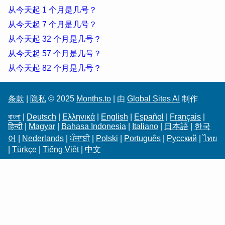
从今天起 1 个月是几号？
从今天起 7 个月是几号？
从今天起 32 个月是几号？
从今天起 57 个月是几号？
从今天起 82 个月是几号？
条款
|
隐私
© 2025
Months.to
| 由
Global Sites AI
制作
বাংলা
|
Deutsch
|
Ελληνικά
|
English
|
Español
|
Français
|
हिन्दी
|
Magyar
|
Bahasa Indonesia
|
Italiano
|
日本語
|
한국
어
|
Nederlands
|
ਪੰਜਾਬੀ
|
Polski
|
Português
|
Русский
|
ไทย
|
Türkçe
|
Tiếng Việt
|
中文