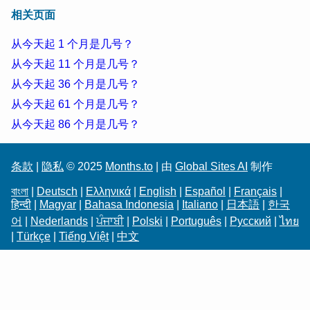
相关页面
从今天起 1 个月是几号？
从今天起 11 个月是几号？
从今天起 36 个月是几号？
从今天起 61 个月是几号？
从今天起 86 个月是几号？
条款
|
隐私
© 2025
Months.to
| 由
Global Sites AI
制作
বাংলা
|
Deutsch
|
Ελληνικά
|
English
|
Español
|
Français
|
हिन्दी
|
Magyar
|
Bahasa Indonesia
|
Italiano
|
日本語
|
한국
어
|
Nederlands
|
ਪੰਜਾਬੀ
|
Polski
|
Português
|
Русский
|
ไทย
|
Türkçe
|
Tiếng Việt
|
中文