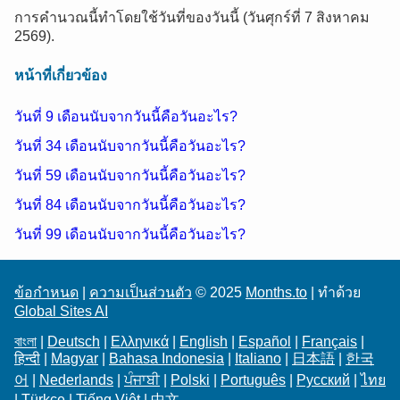
การคำนวณนี้ทำโดยใช้วันที่ของวันนี้ (วันศุกร์ที่ 7 สิงหาคม
2569).
หน้าที่เกี่ยวข้อง
วันที่ 9 เดือนนับจากวันนี้คือวันอะไร?
วันที่ 34 เดือนนับจากวันนี้คือวันอะไร?
วันที่ 59 เดือนนับจากวันนี้คือวันอะไร?
วันที่ 84 เดือนนับจากวันนี้คือวันอะไร?
วันที่ 99 เดือนนับจากวันนี้คือวันอะไร?
ข้อกำหนด
|
ความเป็นส่วนตัว
© 2025
Months.to
| ทำด้วย
Global Sites AI
বাংলা
|
Deutsch
|
Ελληνικά
|
English
|
Español
|
Français
|
हिन्दी
|
Magyar
|
Bahasa Indonesia
|
Italiano
|
日本語
|
한국
어
|
Nederlands
|
ਪੰਜਾਬੀ
|
Polski
|
Português
|
Русский
|
ไทย
|
Türkçe
|
Tiếng Việt
|
中文