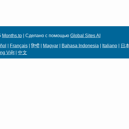
5
Months.to
| Сделано с помощью
Global Sites AI
ñol
|
Français
|
हिन्दी
|
Magyar
|
Bahasa Indonesia
|
Italiano
|
日
ng Việt
|
中文