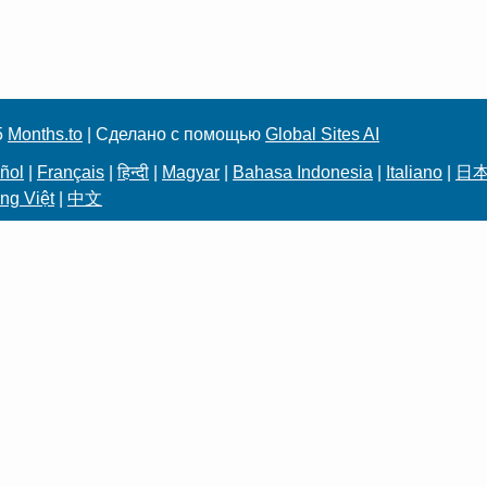
5
Months.to
| Сделано с помощью
Global Sites AI
ñol
|
Français
|
हिन्दी
|
Magyar
|
Bahasa Indonesia
|
Italiano
|
日
ng Việt
|
中文