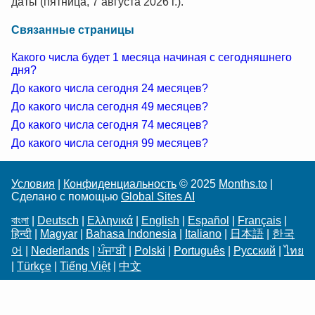
даты (пятница, 7 августа 2026 г.).
Связанные страницы
Какого числа будет 1 месяца начиная с сегодняшнего
дня?
До какого числа сегодня 24 месяцев?
До какого числа сегодня 49 месяцев?
До какого числа сегодня 74 месяцев?
До какого числа сегодня 99 месяцев?
Условия
|
Конфиденциальность
© 2025
Months.to
|
Сделано с помощью
Global Sites AI
বাংলা
|
Deutsch
|
Ελληνικά
|
English
|
Español
|
Français
|
हिन्दी
|
Magyar
|
Bahasa Indonesia
|
Italiano
|
日本語
|
한국
어
|
Nederlands
|
ਪੰਜਾਬੀ
|
Polski
|
Português
|
Русский
|
ไทย
|
Türkçe
|
Tiếng Việt
|
中文