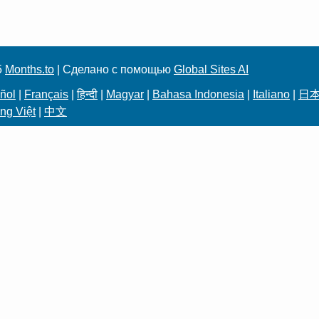
5
Months.to
| Сделано с помощью
Global Sites AI
ñol
|
Français
|
हिन्दी
|
Magyar
|
Bahasa Indonesia
|
Italiano
|
日
ng Việt
|
中文