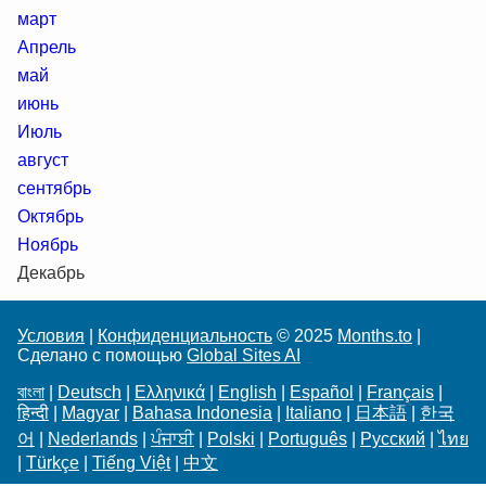
март
Апрель
май
июнь
Июль
август
сентябрь
Октябрь
Ноябрь
Декабрь
Условия
|
Конфиденциальность
© 2025
Months.to
|
Сделано с помощью
Global Sites AI
বাংলা
|
Deutsch
|
Ελληνικά
|
English
|
Español
|
Français
|
हिन्दी
|
Magyar
|
Bahasa Indonesia
|
Italiano
|
日本語
|
한국
어
|
Nederlands
|
ਪੰਜਾਬੀ
|
Polski
|
Português
|
Русский
|
ไทย
|
Türkçe
|
Tiếng Việt
|
中文