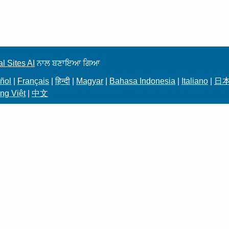
l Sites AI
ਨਾਲ ਬਣਾਇਆ ਗਿਆ
ñol
|
Français
|
हिन्दी
|
Magyar
|
Bahasa Indonesia
|
Italiano
|
日
ng Việt
|
中文