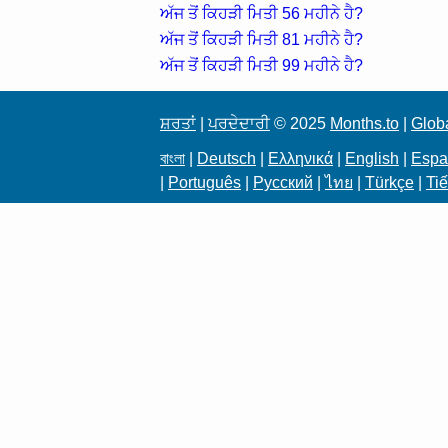
ਅੱਜ ਤੋਂ ਕਿਹੜੀ ਮਿਤੀ 56 ਮਹੀਨੇ ਹੈ?
ਅੱਜ ਤੋਂ ਕਿਹੜੀ ਮਿਤੀ 81 ਮਹੀਨੇ ਹੈ?
ਅੱਜ ਤੋਂ ਕਿਹੜੀ ਮਿਤੀ 99 ਮਹੀਨੇ ਹੈ?
ਸ਼ਰਤਾਂ
|
ਪਰਦੇਦਾਰੀ
© 2025
Months.to
|
Globa
বাংলা
|
Deutsch
|
Ελληνικά
|
English
|
Espa
|
Português
|
Русский
|
ไทย
|
Türkçe
|
Tiế