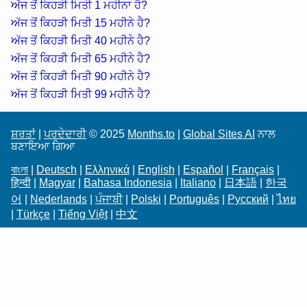
ਅੱਜ ਤੋਂ ਕਿਹੜੀ ਮਿਤੀ 1 ਮਹੀਨਾ ਹੈ?
ਅੱਜ ਤੋਂ ਕਿਹੜੀ ਮਿਤੀ 15 ਮਹੀਨੇ ਹੈ?
ਅੱਜ ਤੋਂ ਕਿਹੜੀ ਮਿਤੀ 40 ਮਹੀਨੇ ਹੈ?
ਅੱਜ ਤੋਂ ਕਿਹੜੀ ਮਿਤੀ 65 ਮਹੀਨੇ ਹੈ?
ਅੱਜ ਤੋਂ ਕਿਹੜੀ ਮਿਤੀ 90 ਮਹੀਨੇ ਹੈ?
ਅੱਜ ਤੋਂ ਕਿਹੜੀ ਮਿਤੀ 99 ਮਹੀਨੇ ਹੈ?
ਸ਼ਰਤਾਂ
|
ਪਰਦੇਦਾਰੀ
© 2025
Months.to
|
Global Sites AI
ਨਾਲ
ਬਣਾਇਆ ਗਿਆ
বাংলা
|
Deutsch
|
Ελληνικά
|
English
|
Español
|
Français
|
हिन्दी
|
Magyar
|
Bahasa Indonesia
|
Italiano
|
日本語
|
한국
어
|
Nederlands
|
ਪੰਜਾਬੀ
|
Polski
|
Português
|
Русский
|
ไทย
|
Türkçe
|
Tiếng Việt
|
中文