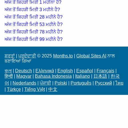
ਅੱਜ ਤੋਂ ਕਿਹੜੀ ਮਿਤੀ 1 ਮਹੀਨਾ ਹੈ?
ਅੱਜ ਤੋਂ ਕਿਹੜੀ ਮਿਤੀ 3 ਮਹੀਨੇ ਹੈ?
ਅੱਜ ਤੋਂ ਕਿਹੜੀ ਮਿਤੀ 28 ਮਹੀਨੇ ਹੈ?
ਅੱਜ ਤੋਂ ਕਿਹੜੀ ਮਿਤੀ 53 ਮਹੀਨੇ ਹੈ?
ਅੱਜ ਤੋਂ ਕਿਹੜੀ ਮਿਤੀ 78 ਮਹੀਨੇ ਹੈ?
ਅੱਜ ਤੋਂ ਕਿਹੜੀ ਮਿਤੀ 99 ਮਹੀਨੇ ਹੈ?
ਸ਼ਰਤਾਂ
|
ਪਰਦੇਦਾਰੀ
© 2025
Months.to
|
Global Sites AI
ਨਾਲ
ਬਣਾਇਆ ਗਿਆ
বাংলা
|
Deutsch
|
Ελληνικά
|
English
|
Español
|
Français
|
हिन्दी
|
Magyar
|
Bahasa Indonesia
|
Italiano
|
日本語
|
한국
어
|
Nederlands
|
ਪੰਜਾਬੀ
|
Polski
|
Português
|
Русский
|
ไทย
|
Türkçe
|
Tiếng Việt
|
中文