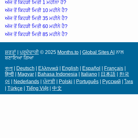
ਅੱਜ ਤੋਂ ਕਿਹੜੀ ਮਿਤੀ 1 ਮਹੀਨਾ ਹੈ?
ਅੱਜ ਤੋਂ ਕਿਹੜੀ ਮਿਤੀ 10 ਮਹੀਨੇ ਹੈ?
ਅੱਜ ਤੋਂ ਕਿਹੜੀ ਮਿਤੀ 35 ਮਹੀਨੇ ਹੈ?
ਅੱਜ ਤੋਂ ਕਿਹੜੀ ਮਿਤੀ 60 ਮਹੀਨੇ ਹੈ?
ਅੱਜ ਤੋਂ ਕਿਹੜੀ ਮਿਤੀ 85 ਮਹੀਨੇ ਹੈ?
ਸ਼ਰਤਾਂ
|
ਪਰਦੇਦਾਰੀ
© 2025
Months.to
|
Global Sites AI
ਨਾਲ
ਬਣਾਇਆ ਗਿਆ
বাংলা
|
Deutsch
|
Ελληνικά
|
English
|
Español
|
Français
|
हिन्दी
|
Magyar
|
Bahasa Indonesia
|
Italiano
|
日本語
|
한국
어
|
Nederlands
|
ਪੰਜਾਬੀ
|
Polski
|
Português
|
Русский
|
ไทย
|
Türkçe
|
Tiếng Việt
|
中文