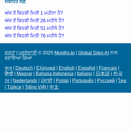
ਸੰਬੰਧਿਤ ਸਫ਼ੇ
ਅੱਜ ਤੋਂ ਕਿਹੜੀ ਮਿਤੀ 1 ਮਹੀਨਾ ਹੈ?
ਅੱਜ ਤੋਂ ਕਿਹੜੀ ਮਿਤੀ 26 ਮਹੀਨੇ ਹੈ?
ਅੱਜ ਤੋਂ ਕਿਹੜੀ ਮਿਤੀ 51 ਮਹੀਨੇ ਹੈ?
ਅੱਜ ਤੋਂ ਕਿਹੜੀ ਮਿਤੀ 76 ਮਹੀਨੇ ਹੈ?
ਸ਼ਰਤਾਂ
|
ਪਰਦੇਦਾਰੀ
© 2025
Months.to
|
Global Sites AI
ਨਾਲ
ਬਣਾਇਆ ਗਿਆ
বাংলা
|
Deutsch
|
Ελληνικά
|
English
|
Español
|
Français
|
हिन्दी
|
Magyar
|
Bahasa Indonesia
|
Italiano
|
日本語
|
한국
어
|
Nederlands
|
ਪੰਜਾਬੀ
|
Polski
|
Português
|
Русский
|
ไทย
|
Türkçe
|
Tiếng Việt
|
中文