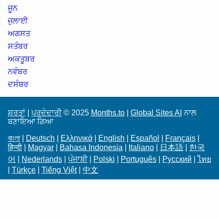
ਜੂਨ
ਜੁਲਾਈ
ਅਗਸਤ
ਸਤੰਬਰ
ਅਕਤੂਬਰ
ਨਵੰਬਰ
ਦਸੰਬਰ
ਸ਼ਰਤਾਂ
|
ਪਰਦੇਦਾਰੀ
© 2025
Months.to
|
Global Sites AI
ਨਾਲ
ਬਣਾਇਆ ਗਿਆ
বাংলা
|
Deutsch
|
Ελληνικά
|
English
|
Español
|
Français
|
हिन्दी
|
Magyar
|
Bahasa Indonesia
|
Italiano
|
日本語
|
한국
어
|
Nederlands
|
ਪੰਜਾਬੀ
|
Polski
|
Português
|
Русский
|
ไทย
|
Türkçe
|
Tiếng Việt
|
中文