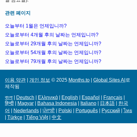
관련 페이지
오늘부터 1월은 언제입니까?
오늘로부터 4개월 후의 날짜는 언제입니까?
오늘로부터 29개월 후의 날짜는 언제입니까?
오늘로부터 54개월 후의 날짜는 언제입니까?
오늘로부터 79개월 후의 날짜는 언제입니까?
이용 약관
|
개인 정보
© 2025
Months.to
|
Global Sites AI
로
제작됨
বাংলা
|
Deutsch
|
Ελληνικά
|
English
|
Español
|
Français
|
हिन्दी
|
Magyar
|
Bahasa Indonesia
|
Italiano
|
日本語
|
한국
어
|
Nederlands
|
ਪੰਜਾਬੀ
|
Polski
|
Português
|
Русский
|
ไทย
|
Türkçe
|
Tiếng Việt
|
中文