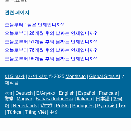
관련 페이지
오늘부터 1월은 언제입니까?
오늘로부터 26개월 후의 날짜는 언제입니까?
오늘로부터 51개월 후의 날짜는 언제입니까?
오늘로부터 76개월 후의 날짜는 언제입니까?
오늘로부터 99개월 후의 날짜는 언제입니까?
이용 약관
|
개인 정보
© 2025
Months.to
|
Global Sites AI
로
제작됨
বাংলা
|
Deutsch
|
Ελληνικά
|
English
|
Español
|
Français
|
हिन्दी
|
Magyar
|
Bahasa Indonesia
|
Italiano
|
日本語
|
한국
어
|
Nederlands
|
ਪੰਜਾਬੀ
|
Polski
|
Português
|
Русский
|
ไทย
|
Türkçe
|
Tiếng Việt
|
中文