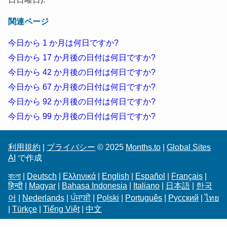
関連ページ
今日から 1 か月は何日ですか?
今日から 17 か月後の日付は何日ですか?
今日から 42 か月後の日付は何日ですか?
今日から 67 か月後の日付は何日ですか?
今日から 92 か月後の日付は何日ですか?
今日から 99 か月後の日付は何日ですか?
利用規約
|
プライバシー
© 2025
Months.to
|
Global Sites
AI
で作成
বাংলা
|
Deutsch
|
Ελληνικά
|
English
|
Español
|
Français
|
हिन्दी
|
Magyar
|
Bahasa Indonesia
|
Italiano
|
日本語
|
한국
어
|
Nederlands
|
ਪੰਜਾਬੀ
|
Polski
|
Português
|
Русский
|
ไทย
|
Türkçe
|
Tiếng Việt
|
中文