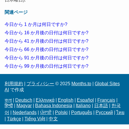
関連ページ
今日から 1 か月は何日ですか?
今日から 16 か月後の日付は何日ですか?
今日から 41 か月後の日付は何日ですか?
今日から 66 か月後の日付は何日ですか?
今日から 91 か月後の日付は何日ですか?
今日から 99 か月後の日付は何日ですか?
利用規約
|
プライバシー
© 2025
Months.to
|
Global Sites
AI
で作成
বাংলা
|
Deutsch
|
Ελληνικά
|
English
|
Español
|
Français
|
हिन्दी
|
Magyar
|
Bahasa Indonesia
|
Italiano
|
日本語
|
한국
어
|
Nederlands
|
ਪੰਜਾਬੀ
|
Polski
|
Português
|
Русский
|
ไทย
|
Türkçe
|
Tiếng Việt
|
中文