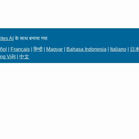
ites AI
के साथ बनाया गया
ñol
|
Français
|
हिन्दी
|
Magyar
|
Bahasa Indonesia
|
Italiano
|
日
ng Việt
|
中文