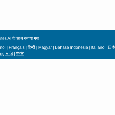
ites AI
के साथ बनाया गया
ñol
|
Français
|
हिन्दी
|
Magyar
|
Bahasa Indonesia
|
Italiano
|
日
ng Việt
|
中文