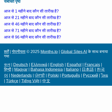
संबंधित पृष्ठ
आज से 1 महीने बाद कौन सी तारीख है?
आज से 21 महीने बाद कौन सी तारीख है?
आज से 46 महीने बाद कौन सी तारीख है?
आज से 71 महीने बाद कौन सी तारीख है?
आज से 96 महीने बाद कौन सी तारीख है?
शर्तें
|
गोपनीयता
© 2025
Months.to
|
Global Sites AI
के साथ बनाया
गया
বাংলা
|
Deutsch
|
Ελληνικά
|
English
|
Español
|
Français
|
हिन्दी
|
Magyar
|
Bahasa Indonesia
|
Italiano
|
日本語
|
한국
어
|
Nederlands
|
ਪੰਜਾਬੀ
|
Polski
|
Português
|
Русский
|
ไทย
|
Türkçe
|
Tiếng Việt
|
中文