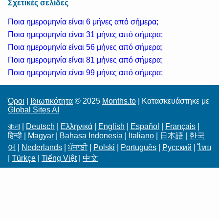
Σχετικές σελίδες
Ποια ημερομηνία είναι 6 μήνες από σήμερα;
Ποια ημερομηνία είναι 31 μήνες από σήμερα;
Ποια ημερομηνία είναι 56 μήνες από σήμερα;
Ποια ημερομηνία είναι 81 μήνες από σήμερα;
Ποια ημερομηνία είναι 99 μήνες από σήμερα;
Όροι
|
Ιδιωτικότητα
© 2025
Months.to
| Κατασκευάστηκε με
Global Sites AI
বাংলা
|
Deutsch
|
Ελληνικά
|
English
|
Español
|
Français
|
हिन्दी
|
Magyar
|
Bahasa Indonesia
|
Italiano
|
日本語
|
한국
어
|
Nederlands
|
ਪੰਜਾਬੀ
|
Polski
|
Português
|
Русский
|
ไทย
|
Türkçe
|
Tiếng Việt
|
中文