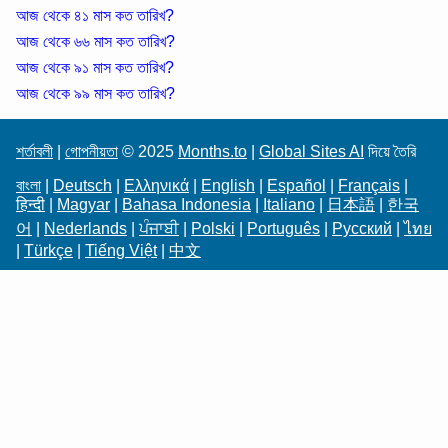
আজ থেকে ৪১ মাস কত তারিখ?
আজ থেকে ৬৬ মাস কত তারিখ?
আজ থেকে ৯১ মাস কত তারিখ?
আজ থেকে ৯৯ মাস কত তারিখ?
শর্তাবলী
|
গোপনীয়তা
© 2025
Months.to
|
Global Sites AI
দিয়ে তৈরি
বাংলা
|
Deutsch
|
Ελληνικά
|
English
|
Español
|
Français
|
हिन्दी
|
Magyar
|
Bahasa Indonesia
|
Italiano
|
日本語
|
한국
어
|
Nederlands
|
ਪੰਜਾਬੀ
|
Polski
|
Português
|
Русский
|
ไทย
|
Türkçe
|
Tiếng Việt
|
中文