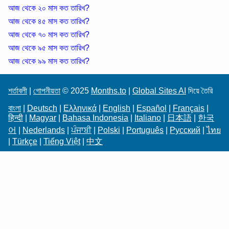
আজ থেকে ২০ মাস কত তারিখ?
আজ থেকে ৪৫ মাস কত তারিখ?
আজ থেকে ৭০ মাস কত তারিখ?
আজ থেকে ৯৫ মাস কত তারিখ?
আজ থেকে ৯৯ মাস কত তারিখ?
শর্তাবলী
|
গোপনীয়তা
© 2025
Months.to
|
Global Sites AI
দিয়ে তৈরি
বাংলা
|
Deutsch
|
Ελληνικά
|
English
|
Español
|
Français
|
हिन्दी
|
Magyar
|
Bahasa Indonesia
|
Italiano
|
日本語
|
한국
어
|
Nederlands
|
ਪੰਜਾਬੀ
|
Polski
|
Português
|
Русский
|
ไทย
|
Türkçe
|
Tiếng Việt
|
中文