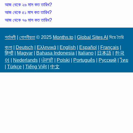
আজ থেকে ২৬ মাস কত তারিখ?
আজ থেকে ৫১ মাস কত তারিখ?
আজ থেকে ৭৬ মাস কত তারিখ?
শর্তাবলী
|
গোপনীয়তা
© 2025
Months.to
|
Global Sites AI
দিয়ে তৈরি
বাংলা
|
Deutsch
|
Ελληνικά
|
English
|
Español
|
Français
|
हिन्दी
|
Magyar
|
Bahasa Indonesia
|
Italiano
|
日本語
|
한국
어
|
Nederlands
|
ਪੰਜਾਬੀ
|
Polski
|
Português
|
Русский
|
ไทย
|
Türkçe
|
Tiếng Việt
|
中文